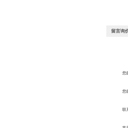
留言询
您
您
联
常