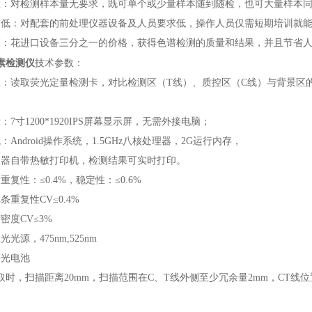
检：对检测样本量无要求，既可单个或少量样本随到随检，也可大量样本
求低：对配套的前处理仪器设备及人员要求低，操作人员仅需短期培训就
高：花进口设备三分之一的价格，获得色谱检测的质量和结果，并且节省
素检测仪
技术参数：
理：读取荧光定量检测卡，对比检测区（T线）、质控区（C线）与背景区
：7寸1200*1920IPS屏幕显示屏，无需外接电脑；
：Android操作系统，1.5GHz八核处理器，2G运行内存，
仪器自带热敏打印机，检测结果可实时打印。
重复性：≤0.4%，稳定性：≤0.6%
条重复性CV≤0.4%
密度CV≤3%
光源，475nm,525nm
：光电池
读取时，扫描距离20mm，扫描范围在C、T线外侧至少冗余量2mm，CT