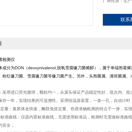
厂商性质：生产
联系
绍
素检测仪
成分为DON（deoxynivalenol,脱氧雪腐镰刀菌烯醇），属于单
、粉红镰刀菌、雪腐镰刀菌等镰刀菌产生。另外，头孢菌属、漆班菌属、
*：采用进口荧光微球，颗粒均一，从源头保证产品稳定性好，批次内、批
保存一年，实现结果的可追溯性。采用恒温器装置，一条一孔，自动计时
确定量：集胶体金快速，酶联免疫定量、色谱准确检测的特点于一身，实
量标准曲线：仪器内置标准曲线，无需使用标准品，检测时无需做标准曲
的安全；