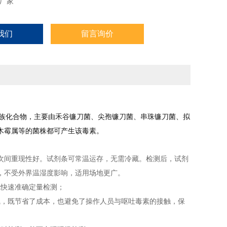
厂家
我们
留言询价
端孢霉烯族化合物，主要由禾谷镰刀菌、尖孢镰刀菌、串珠镰刀菌、拟
木霉属等的菌株都可产生该毒素。
次间重现性好。试剂条可常温运存，无需冷藏。检测后，试剂
，不受外界温湿度影响，适用场地更广。
现快速准确定量检测；
线，既节省了成本，也避免了操作人员与呕吐毒素的接触，保