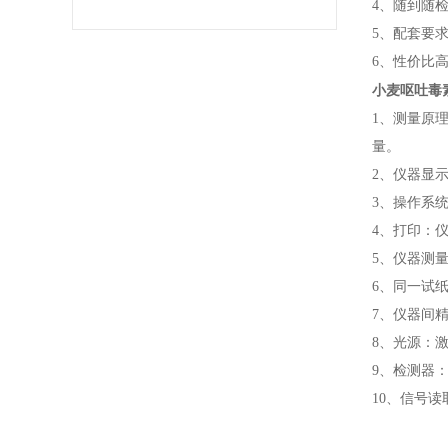
4、随到随
5、配套要
6、性价比
小麦呕吐毒
1、测量原
量。
2、仪器显示
3、操作系统
4、打印：
5、仪器测量
6、同一试纸
7、仪器间精
8、光源：激光
9、检测器
10、信号